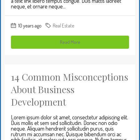
a text link libero tempus congue. Duis mattis laoreet
neque, et ornare neque...
10 years ago
Real Estate
Read More
14 Common Misconceptions
About Business
Development
Lorem ipsum dolor sit amet, consectetur adipiscing elit.
Duis mollis et sem sed sollicitudin. Donec non odio
neque. Aliquam hendrerit sollicitudin purus, quis
rutrum mi accumsan nec. Quisque bibendum orci ac
nibh facilisis, at malesuada orci congue. Nullam tempus