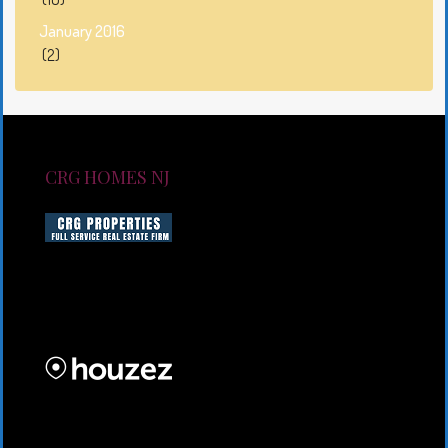
January 2016
(2)
CRG HOMES NJ
CRG HOMES NJ is a licensed real estate brokerage
firm serving New Jersey. CRG HOMES NJ is a part of
an umbrella real estate service company under CRG
PROPERTIES INC
Lorem ipsum dolor sit amet, consectetur adipiscing
elit. Duis mollis et sem sed sollicitudin. Donec non
odio neque. Aliquam hendrerit sollicitudin purus,