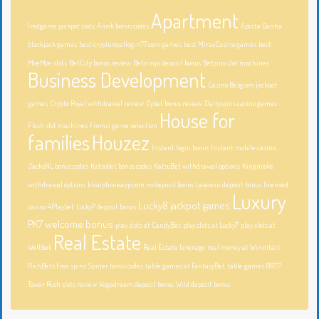
Apartment
1redgame jackpot slots
Amok bonus codes
Aposta Ganha
blackjack games
best cryptoroyallogin77.com games
best MiraxCasino games
best
MoeMoe slots
BetCity bonus review
Betninja deposit bonus
Betzino slot machines
Business Development
Casino Belgium jackpot
games
Crypto Royal withdrawal review
Cybet bonus review
Dailyspins casino games
House for
Flush slot machines
Frumzi game selection
families
Houzez
Instant login bonus
Instant mobile casino
JacksNL bonus codes
Katsubet bonus codes
KatsuBet withdrawal options
Kingmake
withdrawal options
kivaiphoneapp.com no deposit bonus
Leaowin deposit bonus
licensed
Luxury
Lucky8 jackpot games
casino 4Playbet
Lucky7 deposit bonus
PK7 welcome bonus
play slots at CandyBet
play slots at Lucky7
play slots at
Real Estate
Weltbet
Real Estate leverage
real money at Winnitait
RichBets free spins
Spiner bonus codes
table games at FantasyBet
table games BR77
Tower Rush slots review
Vegadream deposit bonus
Wild deposit bonus