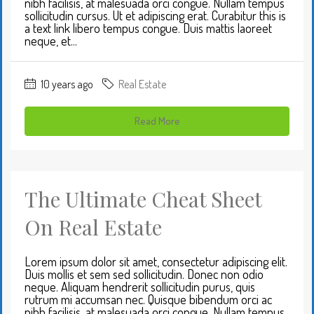
nibh facilisis, at malesuada orci congue. Nullam tempus
sollicitudin cursus. Ut et adipiscing erat. Curabitur this is
a text link libero tempus congue. Duis mattis laoreet
neque, et...
10 years ago
Real Estate
Read More
The Ultimate Cheat Sheet
On Real Estate
Lorem ipsum dolor sit amet, consectetur adipiscing elit.
Duis mollis et sem sed sollicitudin. Donec non odio
neque. Aliquam hendrerit sollicitudin purus, quis
rutrum mi accumsan nec. Quisque bibendum orci ac
nibh facilisis, at malesuada orci congue. Nullam tempus