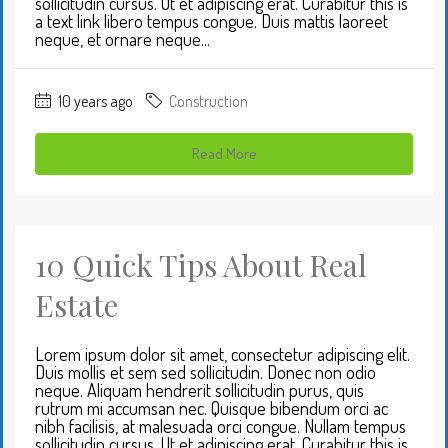
sollicitudin cursus. Ut et adipiscing erat. Curabitur this is
a text link libero tempus congue. Duis mattis laoreet
neque, et ornare neque...
10 years ago
Construction
Read More
10 Quick Tips About Real
Estate
Lorem ipsum dolor sit amet, consectetur adipiscing elit.
Duis mollis et sem sed sollicitudin. Donec non odio
neque. Aliquam hendrerit sollicitudin purus, quis
rutrum mi accumsan nec. Quisque bibendum orci ac
nibh facilisis, at malesuada orci congue. Nullam tempus
sollicitudin cursus. Ut et adipiscing erat. Curabitur this is