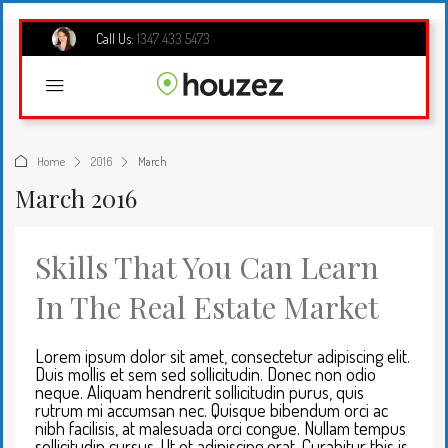
Call Us:
1347 433 5473
Home
2016
March
March 2016
Skills That You Can Learn
In The Real Estate Market
Lorem ipsum dolor sit amet, consectetur adipiscing elit.
Duis mollis et sem sed sollicitudin. Donec non odio
neque. Aliquam hendrerit sollicitudin purus, quis
rutrum mi accumsan nec. Quisque bibendum orci ac
nibh facilisis, at malesuada orci congue. Nullam tempus
sollicitudin cursus. Ut et adipiscing erat. Curabitur this is